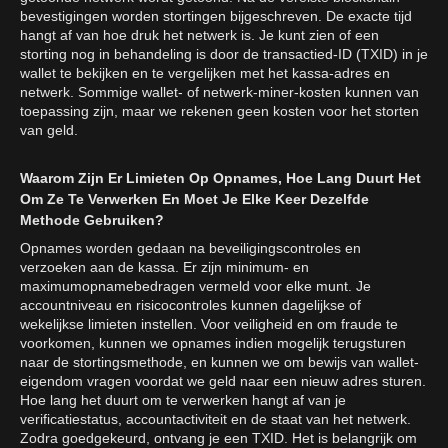
bevestigingen worden stortingen bijgeschreven. De exacte tijd
hangt af van hoe druk het netwerk is. Je kunt zien of een
storting nog in behandeling is door de transactied-ID (TXID) in je
wallet te bekijken en te vergelijken met het kassa-adres en
netwerk. Sommige wallet- of netwerk-miner-kosten kunnen van
toepassing zijn, maar we rekenen geen kosten voor het storten
van geld.
Waarom Zijn Er Limieten Op Opnames, Hoe Lang Duurt Het
Om Ze Te Verwerken En Moet Je Elke Keer Dezelfde
Methode Gebruiken?
Opnames worden gedaan na beveiligingscontroles en
verzoeken aan de kassa. Er zijn minimum- en
maximumopnamebedragen vermeld voor elke munt. Je
accountniveau en risicocontroles kunnen dagelijkse of
wekelijkse limieten instellen. Voor veiligheid en om fraude te
voorkomen, kunnen we opnames indien mogelijk terugsturen
naar de stortingsmethode, en kunnen we om bewijs van wallet-
eigendom vragen voordat we geld naar een nieuw adres sturen.
Hoe lang het duurt om te verwerken hangt af van je
verificatiestatus, accountactiviteit en de staat van het netwerk.
Zodra goedgekeurd, ontvang je een TXID. Het is belangrijk om