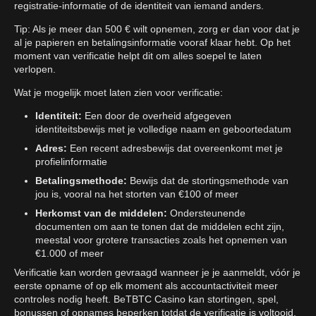
registratie-informatie of de identiteit van iemand anders.
Tip: Als je meer dan 500 € wilt opnemen, zorg er dan voor dat je
al je papieren en betalingsinformatie vooraf klaar hebt. Op het
moment van verificatie helpt dit om alles soepel te laten
verlopen.
Wat je mogelijk moet laten zien voor verificatie:
Identiteit:
Een door de overheid afgegeven
identiteitsbewijs met je volledige naam en geboortedatum
Adres:
Een recent adresbewijs dat overeenkomt met je
profielinformatie
Betalingsmethode:
Bewijs dat de stortingsmethode van
jou is, vooral na het storten van €100 of meer
Herkomst van de middelen:
Ondersteunende
documenten om aan te tonen dat de middelen echt zijn,
meestal voor grotere transacties zoals het opnemen van
€1.000 of meer
Verificatie kan worden gevraagd wanneer je je aanmeldt, vóór je
eerste opname of op elk moment als accountactiviteit meer
controles nodig heeft. BeTBTC Casino kan stortingen, spel,
bonussen of opnames beperken totdat de verificatie is voltooid.