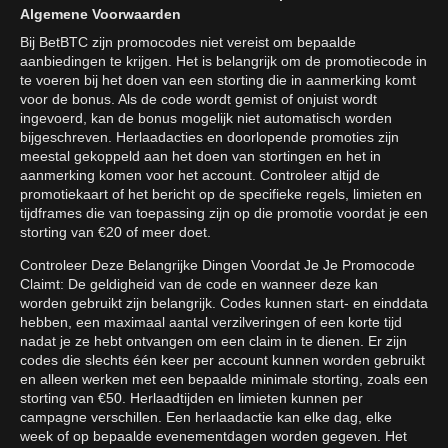
Algemene Voorwaarden
Bij BetBTC zijn promocodes niet vereist om bepaalde
aanbiedingen te krijgen. Het is belangrijk om de promotiecode in
te voeren bij het doen van een storting die in aanmerking komt
voor de bonus. Als de code wordt gemist of onjuist wordt
ingevoerd, kan de bonus mogelijk niet automatisch worden
bijgeschreven. Herlaadacties en doorlopende promoties zijn
meestal gekoppeld aan het doen van stortingen en het in
aanmerking komen voor het account. Controleer altijd de
promotiekaart of het bericht op de specifieke regels, limieten en
tijdframes die van toepassing zijn op die promotie voordat je een
storting van €20 of meer doet.
Controleer Deze Belangrijke Dingen Voordat Je Je Promocode
Claimt: De geldigheid van de code en wanneer deze kan
worden gebruikt zijn belangrijk. Codes kunnen start- en einddata
hebben, een maximaal aantal verzilveringen of een korte tijd
nadat je ze hebt ontvangen om een claim in te dienen. Er zijn
codes die slechts één keer per account kunnen worden gebruikt
en alleen werken met een bepaalde minimale storting, zoals een
storting van €50. Herlaadtijden en limieten kunnen per
campagne verschillen. Een herlaadactie kan elke dag, elke
week of op bepaalde evenementdagen worden gegeven. Het