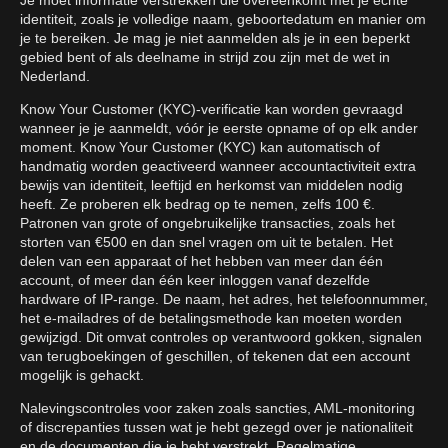
identiteit, zoals je volledige naam, geboortedatum en manier om
je te bereiken. Je mag je niet aanmelden als je in een beperkt
gebied bent of als deelname in strijd zou zijn met de wet in
Nederland.
Know Your Customer (KYC)-verificatie kan worden gevraagd
wanneer je je aanmeldt, vóór je eerste opname of op elk ander
moment. Know Your Customer (KYC) kan automatisch of
handmatig worden geactiveerd wanneer accountactiviteit extra
bewijs van identiteit, leeftijd en herkomst van middelen nodig
heeft. Ze proberen elk bedrag op te nemen, zelfs 100 €.
Patronen van grote of ongebruikelijke transacties, zoals het
storten van €500 en dan snel vragen om uit te betalen. Het
delen van een apparaat of het hebben van meer dan één
account, of meer dan één keer inloggen vanaf dezelfde
hardware of IP-range. De naam, het adres, het telefoonnummer,
het e-mailadres of de betalingsmethode kan moeten worden
gewijzigd. Dit omvat controles op verantwoord gokken, signalen
van terugboekingen of geschillen, of tekenen dat een account
mogelijk is gehackt.
Nalevingscontroles voor zaken zoals sancties, AML-monitoring
of discrepanties tussen wat je hebt gezegd over je nationaliteit
en de documenten die je hebt verstrekt. Regelmatige