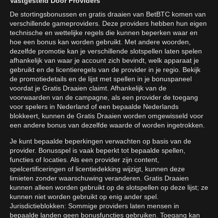
Vastgesteld Door Providers
De stortingsbonussen en gratis draaien van BetBTC komen van
verschillende gameproviders. Deze providers hebben hun eigen
technische en wettelijke regels die kunnen beperken waar en
hoe een bonus kan worden gebruikt. Met andere woorden,
dezelfde promotie kan je verschillende slotspellen laten spelen
afhankelijk van waar je account zich bevindt, welk apparaat je
gebruikt en de licentieregels van de provider in je regio. Bekijk
de promotiedetails en de lijst met spellen in je bonuspaneel
voordat je Gratis Draaien claimt. Afhankelijk van de
voorwaarden van de campagne, als een provider de toegang
voor spelers in Nederland of een bepaalde Nederlands
blokkeert, kunnen de Gratis Draaien worden omgewisseld voor
een andere bonus van dezelfde waarde of worden ingetrokken.
Je kunt bepaalde beperkingen verwachten op basis van de
provider. Bonusspel is vaak beperkt tot bepaalde spellen,
functies of locaties. Als een provider zijn content,
spelcertificeringen of licentiedekking wijzigt, kunnen deze
limieten zonder waarschuwing veranderen. Gratis Draaien
kunnen alleen worden gebruikt op de slotspellen op deze lijst; ze
kunnen niet worden gebruikt op enig ander spel.
Jurisdictieblokken: Sommige providers laten mensen in
bepaalde landen geen bonusfuncties gebruiken. Toegang kan