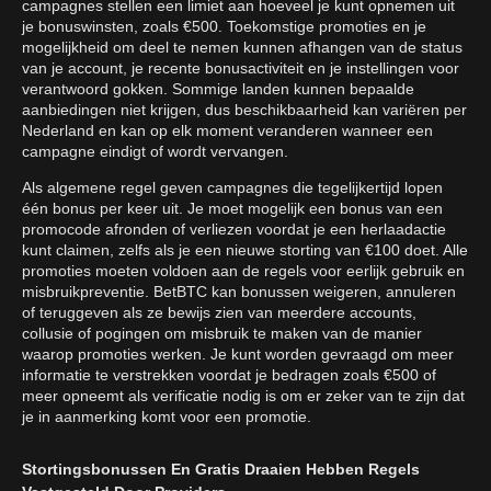
campagnes stellen een limiet aan hoeveel je kunt opnemen uit
je bonuswinsten, zoals €500. Toekomstige promoties en je
mogelijkheid om deel te nemen kunnen afhangen van de status
van je account, je recente bonusactiviteit en je instellingen voor
verantwoord gokken. Sommige landen kunnen bepaalde
aanbiedingen niet krijgen, dus beschikbaarheid kan variëren per
Nederland en kan op elk moment veranderen wanneer een
campagne eindigt of wordt vervangen.
Als algemene regel geven campagnes die tegelijkertijd lopen
één bonus per keer uit. Je moet mogelijk een bonus van een
promocode afronden of verliezen voordat je een herlaadactie
kunt claimen, zelfs als je een nieuwe storting van €100 doet. Alle
promoties moeten voldoen aan de regels voor eerlijk gebruik en
misbruikpreventie. BetBTC kan bonussen weigeren, annuleren
of teruggeven als ze bewijs zien van meerdere accounts,
collusie of pogingen om misbruik te maken van de manier
waarop promoties werken. Je kunt worden gevraagd om meer
informatie te verstrekken voordat je bedragen zoals €500 of
meer opneemt als verificatie nodig is om er zeker van te zijn dat
je in aanmerking komt voor een promotie.
Stortingsbonussen En Gratis Draaien Hebben Regels