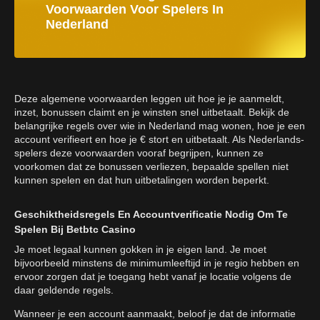
Voorwaarden Voor Spelers In
Nederland
Deze algemene voorwaarden leggen uit hoe je je aanmeldt,
inzet, bonussen claimt en je winsten snel uitbetaalt. Bekijk de
belangrijke regels over wie in Nederland mag wonen, hoe je een
account verifieert en hoe je € stort en uitbetaalt. Als Nederlands-
spelers deze voorwaarden vooraf begrijpen, kunnen ze
voorkomen dat ze bonussen verliezen, bepaalde spellen niet
kunnen spelen en dat hun uitbetalingen worden beperkt.
Geschiktheidsregels En Accountverificatie Nodig Om Te
Spelen Bij Betbtc Casino
Je moet legaal kunnen gokken in je eigen land. Je moet
bijvoorbeeld minstens de minimumleeftijd in je regio hebben en
ervoor zorgen dat je toegang hebt vanaf je locatie volgens de
daar geldende regels.
Wanneer je een account aanmaakt, beloof je dat de informatie