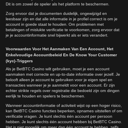
Dit is om zowel de speler als het platform te beschermen.
Zorg ervoor dat je documenten duidelijk, ongewijzigd en
leesbaar zijn en dat alle informatie in je profiel correct is om je
account in goede staat te houden. Om problemen met
betalingen of mislukte verificatie te voorkomen, zorg ervoor dat
je je accountinformatie snel bijwerkt als er iets verandert.
Voorwaarden Voor Het Aanmaken Van Een Account, Het
Enkelvoudige Accountbeleid En De Know Your Customer
(kyc)-Triggers
Als je BetBTC Casino wilt gebruiken, moet je een account
aanmaken met correcte en up-to-date informatie over jezelf. Je
belooft alleen je account te gebruiken voor je eigen spel en
transacties wanneer je je aanmeldt voor een account. Er zijn
echter strikte regels over registratie die bedoeld zijn om dingen
eerlijk te houden en spelers te beschermen.
Wanneer accountinformatie of activiteit wijst op een hoger risico,
kan BetBTC Casino functies beperken, opnames uitstellen of om
verificatie vragen. Je kunt slechts één account per persoon
hebben. Je kunt slechts één account hebben bij BetBTC Casino.
Het is niet mogelijk om meer dan één account te hebben, zelfs