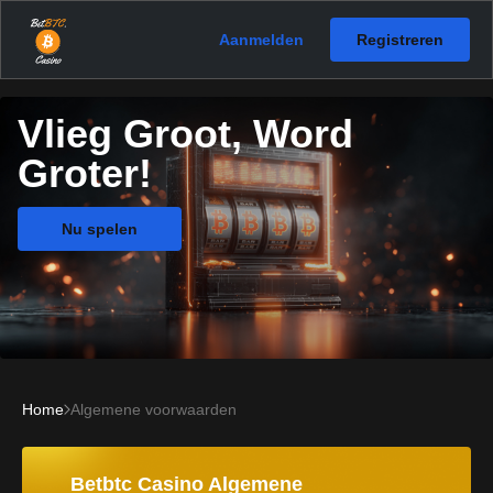
Aanmelden
Registreren
Vlieg Groot, Word
Groter!
Nu spelen
Home
Algemene voorwaarden
Betbtc Casino Algemene