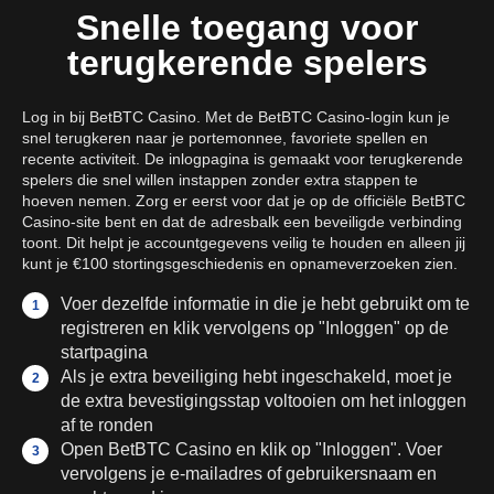
Snelle toegang voor
terugkerende spelers
Log in bij BetBTC Casino. Met de BetBTC Casino-login kun je
snel terugkeren naar je portemonnee, favoriete spellen en
recente activiteit. De inlogpagina is gemaakt voor terugkerende
spelers die snel willen instappen zonder extra stappen te
hoeven nemen. Zorg er eerst voor dat je op de officiële BetBTC
Casino-site bent en dat de adresbalk een beveiligde verbinding
toont. Dit helpt je accountgegevens veilig te houden en alleen jij
kunt je €100 stortingsgeschiedenis en opnameverzoeken zien.
Voer dezelfde informatie in die je hebt gebruikt om te
registreren en klik vervolgens op "Inloggen" op de
startpagina
Als je extra beveiliging hebt ingeschakeld, moet je
de extra bevestigingsstap voltooien om het inloggen
af te ronden
Open BetBTC Casino en klik op "Inloggen". Voer
vervolgens je e-mailadres of gebruikersnaam en