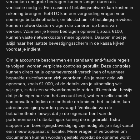
verzoeken om grote bedragen kunnen langer duren als
verificatie nodig is. Een casino of betalingsnetwerk kan kosten in
rekening brengen. BetBTC kan een vergoeding vragen voor
sommige betaalmethoden, en blockchain- of betalingsproviders
kunnen netwerkkosten vragen die variëren op basis van
verkeer. Wanneer je kleine bedragen opneemt, zoals €100,
kunnen vaste netwerkkosten meer opvallen. Daarom moet je
altijd naar het laatste bevestigingsscherm in de kassa kijken
voordat je indient.
Om je account te beschermen en standaard anti-fraude regels
te volgen, worden verplichte controles gebruikt. Deze controles
kunnen direct na je opnameverzoek verschijnen of wanneer
bepaalde risicofactoren zich voordoen. Als je meer geld wilt
opnemen, zoals €1.000, of de details van je uitbetaling wilt
wijzigen, is dat een veelvoorkomende reden. ID-controle: bewijs
dat je de eigenaar van het account bent, wat een selfie-match
kan omvatten. Indien de methode en limieten het toelaten, kan
adresbevestiging worden gevraagd. Verificatie van de
betaalmethode: bewijs dat je de eigenaar bent van de
portemonnee of uitbetalingsrekening die is gebruikt. Extra
stappen van beveiligingsbevestiging zijn nodig als je inlogt vanaf
een nieuw apparaat of locatie. Meer vragen of verzoeken om
documenten kunnen worden gesteld voordat de opname wordt