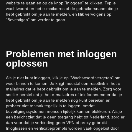
website te gaan en op de knop "Inloggen" te klikken. Typ je
wachtwoord en het e-mailadres of de gebruikersnaam die je
hebt gebruikt om je aan te melden, en klik vervolgens op
"Bevestigen" om verder te gaan.
Problemen met inloggen
oplossen
Als je niet kunt inloggen, klik je op "Wachtwoord vergeten" om
weer binnen te komen. Je krijgt meestal een resetlink in het e-
mailadres dat je hebt gebruikt om je aan te melden. Zorg voor
sneller herstel dat je het e-mailadres of telefoonnummer dat je
hebt gebruikt om je aan te melden nog kunt bereiken en
probeer niet te vaak tegelijk in te loggen, omdat
beveiligingssystemen mensen tijdelijk kunnen blokkeren. Als je
een bericht ziet dat je geen toegang hebt tot Nederland, zorg er
dan voor dat je verbinding geen VPN of proxy gebruikt.
Inloglussen en verificatieprompts worden vaak opgelost door