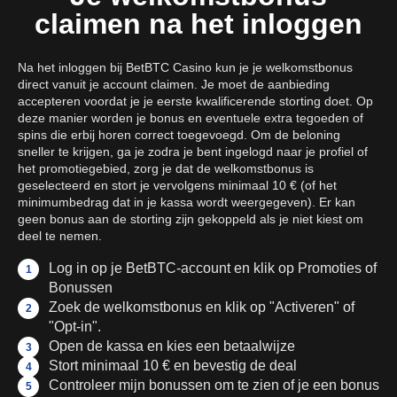
claimen na het inloggen
Na het inloggen bij BetBTC Casino kun je je welkomstbonus
direct vanuit je account claimen. Je moet de aanbieding
accepteren voordat je je eerste kwalificerende storting doet. Op
deze manier worden je bonus en eventuele extra tegoeden of
spins die erbij horen correct toegevoegd. Om de beloning
sneller te krijgen, ga je zodra je bent ingelogd naar je profiel of
het promotiegebied, zorg je dat de welkomstbonus is
geselecteerd en stort je vervolgens minimaal 10 € (of het
minimumbedrag dat in je kassa wordt weergegeven). Er kan
geen bonus aan de storting zijn gekoppeld als je niet kiest om
deel te nemen.
Log in op je BetBTC-account en klik op Promoties of
Bonussen
Zoek de welkomstbonus en klik op "Activeren" of
"Opt-in".
Open de kassa en kies een betaalwijze
Stort minimaal 10 € en bevestig de deal
Controleer mijn bonussen om te zien of je een bonus