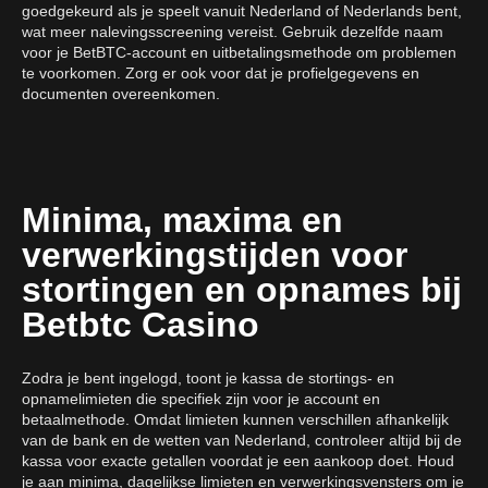
goedgekeurd als je speelt vanuit Nederland of Nederlands bent,
wat meer nalevingsscreening vereist. Gebruik dezelfde naam
voor je BetBTC-account en uitbetalingsmethode om problemen
te voorkomen. Zorg er ook voor dat je profielgegevens en
documenten overeenkomen.
Minima, maxima en
verwerkingstijden voor
stortingen en opnames bij
Betbtc Casino
Zodra je bent ingelogd, toont je kassa de stortings- en
opnamelimieten die specifiek zijn voor je account en
betaalmethode. Omdat limieten kunnen verschillen afhankelijk
van de bank en de wetten van Nederland, controleer altijd bij de
kassa voor exacte getallen voordat je een aankoop doet. Houd
je aan minima, dagelijkse limieten en verwerkingsvensters om je