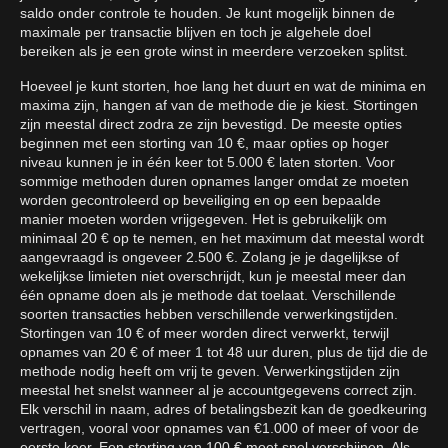
saldo onder controle te houden. Je kunt mogelijk binnen de
maximale per transactie blijven en toch je algehele doel
bereiken als je een grote winst in meerdere verzoeken splitst.
Hoeveel je kunt storten, hoe lang het duurt en wat de minima en
maxima zijn, hangen af van de methode die je kiest. Stortingen
zijn meestal direct zodra ze zijn bevestigd. De meeste opties
beginnen met een storting van 10 €, maar opties op hoger
niveau kunnen je in één keer tot 5.000 € laten storten. Voor
sommige methoden duren opnames langer omdat ze moeten
worden gecontroleerd op beveiliging en op een bepaalde
manier moeten worden vrijgegeven. Het is gebruikelijk om
minimaal 20 € op te nemen, en het maximum dat meestal wordt
aangevraagd is ongeveer 2.500 €. Zolang je je dagelijkse of
wekelijkse limieten niet overschrijdt, kun je meestal meer dan
één opname doen als je methode dat toelaat. Verschillende
soorten transacties hebben verschillende verwerkingstijden.
Stortingen van 10 € of meer worden direct verwerkt, terwijl
opnames van 20 € of meer 1 tot 48 uur duren, plus de tijd die de
methode nodig heeft om vrij te geven. Verwerkingstijden zijn
meestal het snelst wanneer al je accountgegevens correct zijn.
Elk verschil in naam, adres of betalingsbezit kan de goedkeuring
vertragen, vooral voor opnames van €1.000 of meer of voor de
eerste keer. Een storting van 100 € moet snel verschijnen. Als