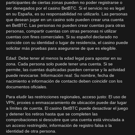
participantes de ciertas zonas pueden no poder registrarse o
ser denegados por el casino BetBTC. Si el servicio no es legal
en su España, es su responsabilidad no utilizarlo. Las personas
que desean jugar en un casino solo pueden crear una cuenta
en BetBTC. Las personas no pueden crear cuentas para otras
personas, compartir cuentas con otras personas ni utilizar
cuentas con fines comerciales. Si su español declarado no
coincide con su identidad o lugar de residencia, el casino puede
solicitar más pruebas para asegurarse de que es elegible.
Edad: Debe tener al menos la edad legal para apostar en su
zona. Cada persona solo puede tener una cuenta. Si se
permite, las cuentas duplicadas pueden cerrarse y la actividad
puede revocarse. Información real: Su nombre, fecha de
nacimiento e información de contacto deben coincidir con los
documentos oficiales.
Para eludir las restricciones regionales, acceso justo: El uso de
VPN, proxies o enmascaramiento de ubicación puede dar lugar
a límites de cuenta. El casino BetBTC puede desactivar el juego
y detener los retiros hasta que se completen las
comprobaciones si descubre que una cuenta está vinculada a
un acceso restringido, información de registro falsa o la
identidad de otra persona.