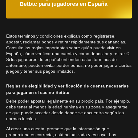
Betbtc para jugadores en España
Estos términos y condiciones explican cómo registrarse,
apostar, reclamar bonos y retirar rápidamente sus ganancias.
Consulte las reglas importantes sobre quién puede vivir en
España, cómo verificar una cuenta y cómo depositar y retirar €.
Si los jugadores de español entienden estos términos de
antemano, pueden evitar perder bonos, no poder jugar a ciertos
juegos y tener sus pagos limitados.
Reglas de elegibilidad y verificación de cuenta necesarias
para jugar en el casino Betbtc
Debe poder apostar legalmente en su propio país. Por ejemplo,
debe tener al menos la edad mínima en su zona y asegurarse
de que puede acceder desde donde se encuentra según las
normas locales.
Al crear una cuenta, promete que la información que
proporciona es correcta, está actualizada y es suya. Los