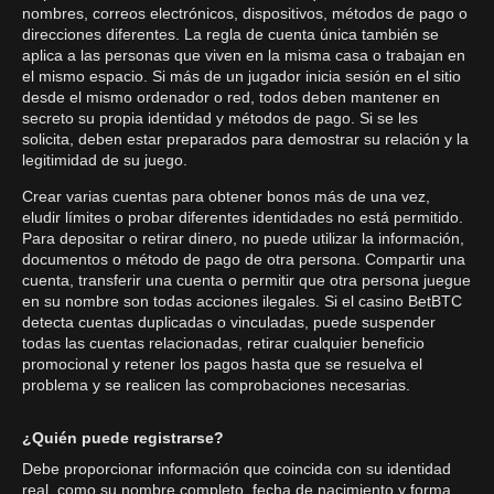
nombres, correos electrónicos, dispositivos, métodos de pago o
direcciones diferentes. La regla de cuenta única también se
aplica a las personas que viven en la misma casa o trabajan en
el mismo espacio. Si más de un jugador inicia sesión en el sitio
desde el mismo ordenador o red, todos deben mantener en
secreto su propia identidad y métodos de pago. Si se les
solicita, deben estar preparados para demostrar su relación y la
legitimidad de su juego.
Crear varias cuentas para obtener bonos más de una vez,
eludir límites o probar diferentes identidades no está permitido.
Para depositar o retirar dinero, no puede utilizar la información,
documentos o método de pago de otra persona. Compartir una
cuenta, transferir una cuenta o permitir que otra persona juegue
en su nombre son todas acciones ilegales. Si el casino BetBTC
detecta cuentas duplicadas o vinculadas, puede suspender
todas las cuentas relacionadas, retirar cualquier beneficio
promocional y retener los pagos hasta que se resuelva el
problema y se realicen las comprobaciones necesarias.
¿Quién puede registrarse?
Debe proporcionar información que coincida con su identidad
real, como su nombre completo, fecha de nacimiento y forma