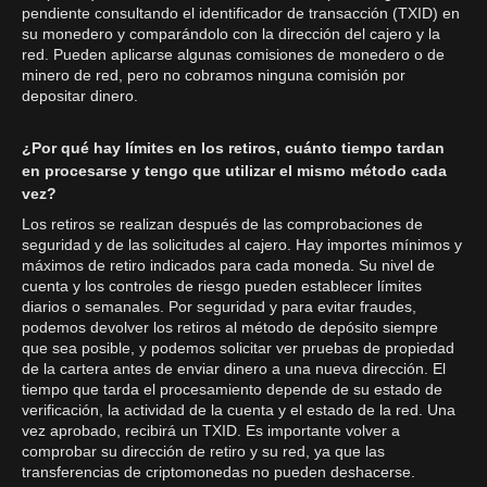
pendiente consultando el identificador de transacción (TXID) en
su monedero y comparándolo con la dirección del cajero y la
red. Pueden aplicarse algunas comisiones de monedero o de
minero de red, pero no cobramos ninguna comisión por
depositar dinero.
¿Por qué hay límites en los retiros, cuánto tiempo tardan
en procesarse y tengo que utilizar el mismo método cada
vez?
Los retiros se realizan después de las comprobaciones de
seguridad y de las solicitudes al cajero. Hay importes mínimos y
máximos de retiro indicados para cada moneda. Su nivel de
cuenta y los controles de riesgo pueden establecer límites
diarios o semanales. Por seguridad y para evitar fraudes,
podemos devolver los retiros al método de depósito siempre
que sea posible, y podemos solicitar ver pruebas de propiedad
de la cartera antes de enviar dinero a una nueva dirección. El
tiempo que tarda el procesamiento depende de su estado de
verificación, la actividad de la cuenta y el estado de la red. Una
vez aprobado, recibirá un TXID. Es importante volver a
comprobar su dirección de retiro y su red, ya que las
transferencias de criptomonedas no pueden deshacerse.