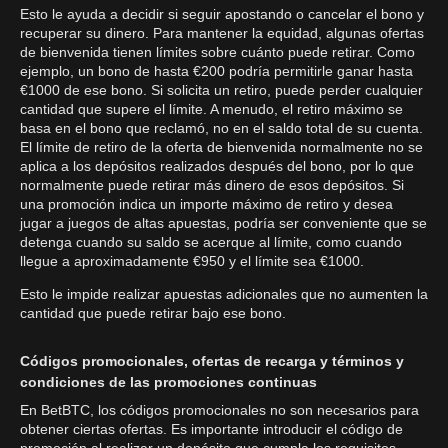
Esto le ayuda a decidir si seguir apostando o cancelar el bono y
recuperar su dinero. Para mantener la equidad, algunas ofertas
de bienvenida tienen límites sobre cuánto puede retirar. Como
ejemplo, un bono de hasta €200 podría permitirle ganar hasta
€1000 de ese bono. Si solicita un retiro, puede perder cualquier
cantidad que supere el límite. A menudo, el retiro máximo se
basa en el bono que reclamó, no en el saldo total de su cuenta.
El límite de retiro de la oferta de bienvenida normalmente no se
aplica a los depósitos realizados después del bono, por lo que
normalmente puede retirar más dinero de esos depósitos. Si
una promoción indica un importe máximo de retiro y desea
jugar a juegos de altas apuestas, podría ser conveniente que se
detenga cuando su saldo se acerque al límite, como cuando
llegue a aproximadamente €950 y el límite sea €1000.
Esto le impide realizar apuestas adicionales que no aumenten la
cantidad que puede retirar bajo ese bono.
Códigos promocionales, ofertas de recarga y términos y
condiciones de las promociones continuas
En BetBTC, los códigos promocionales no son necesarios para
obtener ciertas ofertas. Es importante introducir el código de
promoción al realizar un depósito que cumpla los requisitos