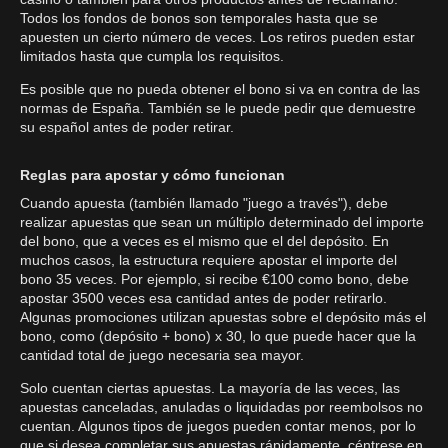
Todos los fondos de bonos son temporales hasta que se
apuesten un cierto número de veces. Los retiros pueden estar
limitados hasta que cumpla los requisitos.
Es posible que no pueda obtener el bono si va en contra de las
normas de España. También se le puede pedir que demuestre
su español antes de poder retirar.
Reglas para apostar y cómo funcionan
Cuando apuesta (también llamado "juego a través"), debe
realizar apuestas que sean un múltiplo determinado del importe
del bono, que a veces es el mismo que el del depósito. En
muchos casos, la estructura requiere apostar el importe del
bono 35 veces. Por ejemplo, si recibe €100 como bono, debe
apostar 3500 veces esa cantidad antes de poder retirarlo.
Algunas promociones utilizan apuestas sobre el depósito más el
bono, como (depósito + bono) x 30, lo que puede hacer que la
cantidad total de juego necesaria sea mayor.
Solo cuentan ciertas apuestas. La mayoría de las veces, las
apuestas canceladas, anuladas o liquidadas por reembolsos no
cuentan. Algunos tipos de juegos pueden contar menos, por lo
que si desea completar sus apuestas rápidamente, céntrese en