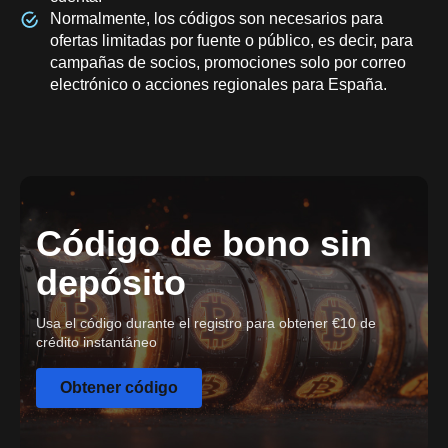
Normalmente, los códigos son necesarios para
ofertas limitadas por fuente o público, es decir, para
campañas de socios, promociones solo por correo
electrónico o acciones regionales para España.
Código de bono sin
depósito
Usa el código durante el registro para obtener €10 de
crédito instantáneo
Obtener código