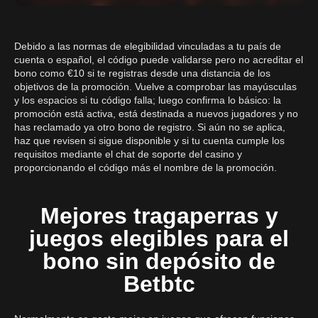
Debido a las normas de elegibilidad vinculadas a tu país de
cuenta o español, el código puede validarse pero no acreditar el
bono como €10 si te registras desde una distancia de los
objetivos de la promoción. Vuelve a comprobar las mayúsculas
y los espacios si tu código falla; luego confirma lo básico: la
promoción está activa, está destinada a nuevos jugadores y no
has reclamado ya otro bono de registro. Si aún no se aplica,
haz que revisen si sigue disponible y si tu cuenta cumple los
requisitos mediante el chat de soporte del casino y
proporcionando el código más el nombre de la promoción.
Mejores tragaperras y
juegos elegibles para el
bono sin depósito de
Betbtc