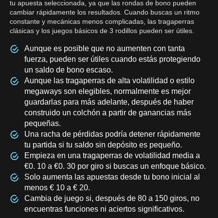
tu apuesta seleccionada, ya que las rondas de bono pueden
cambiar rápidamente los resultados. Cuando buscas un ritmo
constante y mecánicas menos complicadas, las tragaperras
clásicas y los juegos básicos de 3 rodillos pueden ser útiles.
Aunque es posible que no aumenten con tanta
fuerza, pueden ser útiles cuando estás protegiendo
un saldo de bono escaso.
Aunque las tragaperras de alta volatilidad o estilo
megaways son elegibles, normalmente es mejor
guardarlas para más adelante, después de haber
construido un colchón a partir de ganancias más
pequeñas.
Una racha de pérdidas podría detener rápidamente
tu partida si tu saldo sin depósito es pequeño.
Empieza en una tragaperras de volatilidad media a
€0. 10 a €0. 30 por giro si buscas un enfoque básico.
Solo aumenta las apuestas desde tu bono inicial al
menos € 10 a € 20.
Cambia de juego si, después de 80 a 150 giros, no
encuentras funciones ni aciertos significativos.