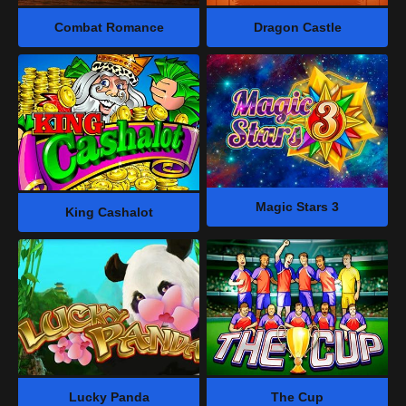
Combat Romance
Dragon Castle
Magic Stars 3
King Cashalot
Lucky Panda
The Cup