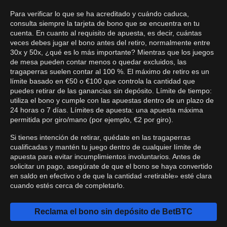
Para verificar lo que se ha acreditado y cuándo caduca,
consulta siempre la tarjeta de bono que se encuentra en tu
cuenta. En cuanto al requisito de apuesta, es decir, cuántas
veces debes jugar el bono antes del retiro, normalmente entre
30x y 50x, ¿qué es lo más importante? Mientras que los juegos
de mesa pueden contar menos o quedar excluidos, las
tragaperras suelen contar al 100 %. El máximo de retiro es un
límite basado en €50 o €100 que controla la cantidad que
puedes retirar de las ganancias sin depósito. Límite de tiempo:
utiliza el bono y cumple con las apuestas dentro de un plazo de
24 horas o 7 días. Límites de apuesta: una apuesta máxima
permitida por giro/mano (por ejemplo, €2 por giro).
Si tienes intención de retirar, quédate en las tragaperras
cualificadas y mantén tu juego dentro de cualquier límite de
apuesta para evitar incumplimientos involuntarios. Antes de
solicitar un pago, asegúrate de que el bono se haya convertido
en saldo en efectivo o de que la cantidad «retirable» esté clara
cuando estés cerca de completarlo.
Reclama el bono sin depósito de BetBTC