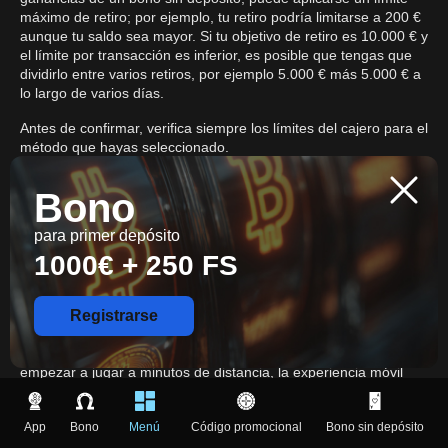
máximo de retiro; por ejemplo, tu retiro podría limitarse a 200 €
aunque tu saldo sea mayor. Si tu objetivo de retiro es 10.000 € y
el límite por transacción es inferior, es posible que tengas que
dividirlo entre varios retiros, por ejemplo 5.000 € más 5.000 € a
lo largo de varios días.
Antes de confirmar, verifica siempre los límites del cajero para el
método que hayas seleccionado.
Bono
Casino móvil Betbtc-
para primer depósito
Bono sin depósito
1000€ + 250 FS
Creado para jugadores que quieren reclamar un bono sin
Registrarse
depósito directamente desde su teléfono, sin ataduras de
escritorio, el Casino móvil BetBTC- Bono sin depósito está
diseñado para iOS y Android. Para registrarte, activar la oferta y
empezar a jugar a minutos de distancia, la experiencia móvil
mantiene el mismo acceso a la promoción, las opciones del
cajero y la biblioteca de juegos. Las principales ventajas de iOS
App
Bono
Menú
Código promocional
Bono sin depósito
o Android son la velocidad y la conveniencia: registro rápido,