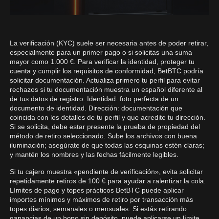
La verificación (KYC) suele ser necesaria antes de poder retirar,
especialmente para un primer pago o si solicitas una suma
mayor como 1.000 €. Para verificar la identidad, proteger tu
cuenta y cumplir los requisitos de conformidad, BetBTC podría
solicitar documentación. Actualiza primero tu perfil para evitar
rechazos si tu documentación muestra un español diferente al
de tus datos de registro. Identidad: foto perfecta de un
documento de identidad. Dirección: documentación que
coincida con los detalles de tu perfil y que acredite tu dirección.
Si se solicita, debe estar presente la prueba de propiedad del
método de retiro seleccionado. Sube los archivos con buena
iluminación; asegúrate de que todas las esquinas estén claras;
y mantén los nombres y las fechas fácilmente legibles.
Si tu cajero muestra «pendiente de verificación», evita solicitar
repetidamente retiros de 100 € para ayudar a ralentizar la cola.
Límites de pago y topes prácticos BetBTC puede aplicar
importes mínimos y máximos de retiro por transacción más
topes diarios, semanales o mensuales. Si estás retirando
ganancias de un bono sin depósito, puede aplicarse un límite