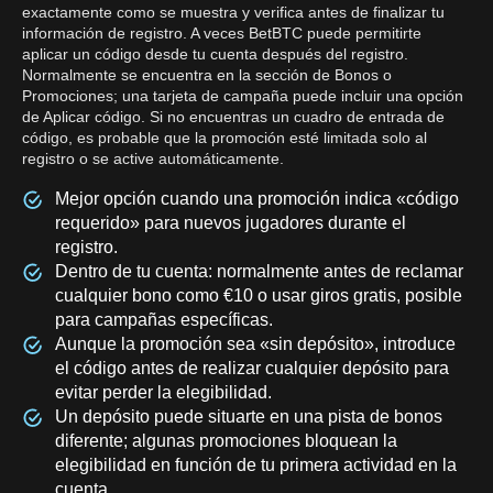
exactamente como se muestra y verifica antes de finalizar tu
información de registro. A veces BetBTC puede permitirte
aplicar un código desde tu cuenta después del registro.
Normalmente se encuentra en la sección de Bonos o
Promociones; una tarjeta de campaña puede incluir una opción
de Aplicar código. Si no encuentras un cuadro de entrada de
código, es probable que la promoción esté limitada solo al
registro o se active automáticamente.
Mejor opción cuando una promoción indica «código
requerido» para nuevos jugadores durante el
registro.
Dentro de tu cuenta: normalmente antes de reclamar
cualquier bono como €10 o usar giros gratis, posible
para campañas específicas.
Aunque la promoción sea «sin depósito», introduce
el código antes de realizar cualquier depósito para
evitar perder la elegibilidad.
Un depósito puede situarte en una pista de bonos
diferente; algunas promociones bloquean la
elegibilidad en función de tu primera actividad en la
cuenta.