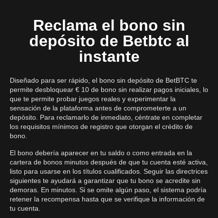
Reclama el bono sin
depósito de Betbtc al
instante
Diseñado para ser rápido, el bono sin depósito de BetBTC te
permite desbloquear € 10 de bono sin realizar pagos iniciales, lo
que te permite probar juegos reales y experimentar la
sensación de la plataforma antes de comprometerte a un
depósito. Para reclamarlo de inmediato, céntrate en completar
los requisitos mínimos de registro que otorgan el crédito de
bono.
El bono debería aparecer en tu saldo o como entrada en la
cartera de bonos minutos después de que tu cuenta esté activa,
listo para usarse en los títulos cualificados. Seguir las directrices
siguientes te ayudará a garantizar que tu bono se acredite sin
demoras. En minutos. Si se omite algún paso, el sistema podría
retener la recompensa hasta que se verifique la información de
tu cuenta.