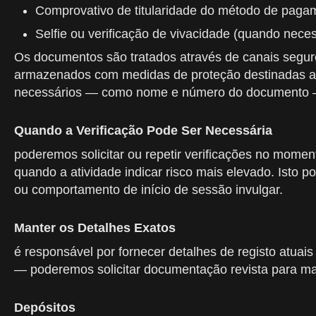
Comprovativo de titularidade do método de paga
Selfie ou verificação de vivacidade (quando neces
Os documentos são tratados através de canais seguros
armazenados com medidas de proteção destinadas a p
necessários — como nome e número do documento — e 
Quando a Verificação Pode Ser Necessária
poderemos solicitar ou repetir verificações no momen
quando a atividade indicar risco mais elevado. Isto 
ou comportamento de início de sessão invulgar.
Manter os Detalhes Exatos
é responsável por fornecer detalhes de registo atua
— poderemos solicitar documentação revista para ma
Depósitos