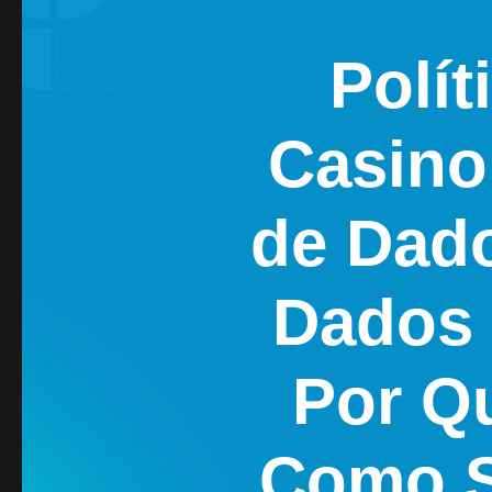
Polít
Casino
de Dad
Dados 
Por Q
Como S