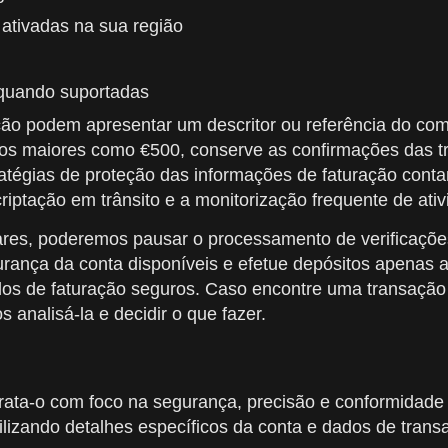
ativadas na sua região
 quando suportadas
ação podem apresentar um descritor ou referência do c
os maiores como €500, conserve as confirmações das tr
ratégias de proteção das informações de faturação co
riptação em trânsito e a monitorização frequente de ativ
es, poderemos pausar o processamento de verificações p
gurança da conta disponíveis e efetue depósitos apenas 
dados de faturação seguros. Caso encontre uma transaçã
analisá-la e decidir o que fazer.
rata-o com foco na segurança, precisão e conformidade 
tilizando detalhes específicos da conta e dados de trans