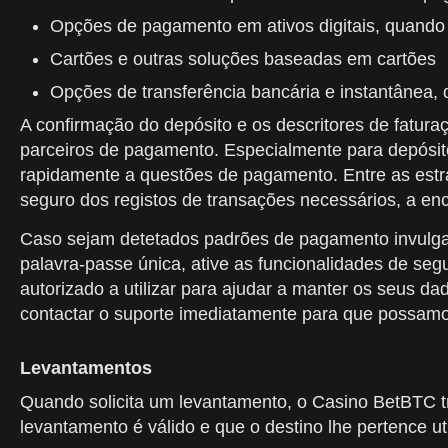
Opções de pagamento em ativos digitais, quando 
Cartões e outras soluções baseadas em cartões
Opções de transferência bancária e instantânea,
A confirmação do depósito e os descritores de fatur
parceiros de pagamento. Especialmente para depósit
rapidamente a questões de pagamento. Entre as est
seguro dos registos de transações necessários, a enc
Caso sejam detetados padrões de pagamento invulgar
palavra-passe única, ative as funcionalidades de se
autorizado a utilizar para ajudar a manter os seus 
contactar o suporte imediatamente para que possamos 
Levantamentos
Quando solicita um levantamento, o Casino BetBTC t
levantamento é válido e que o destino lhe pertence u