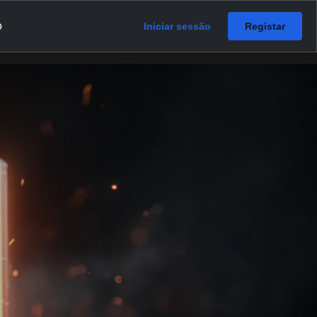
o
Iniciar sessão
Registar