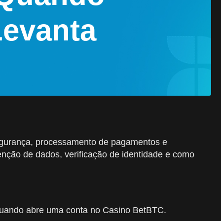
Levanta
segurança, processamento de pagamentos e
enção de dados, verificação de identidade e como
l quando abre uma conta no Casino BetBTC.