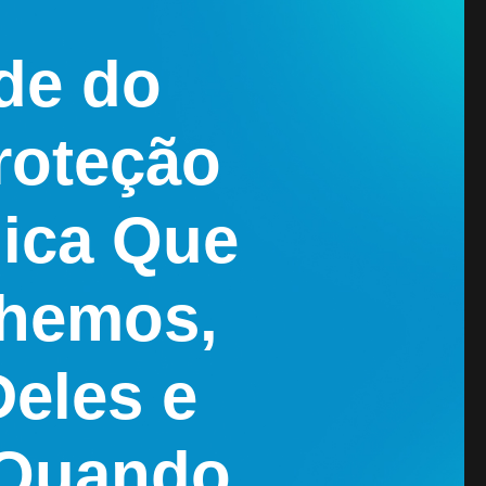
ade do
roteção
ica Que
lhemos,
eles e
 Quando