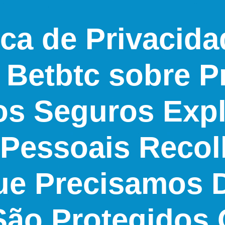
ica de Privacid
 Betbtc sobre P
os Seguros Expl
Pessoais Reco
ue Precisamos D
ão Protegidos