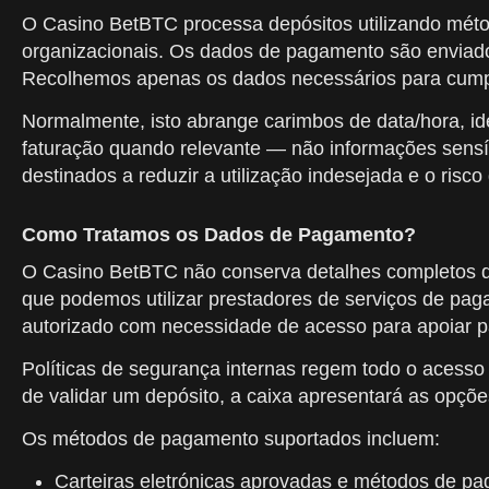
O Casino BetBTC processa depósitos utilizando méto
organizacionais. Os dados de pagamento são enviado
Recolhemos apenas os dados necessários para cumprir 
Normalmente, isto abrange carimbos de data/hora, i
faturação quando relevante — não informações sensí
destinados a reduzir a utilização indesejada e o risco
Como Tratamos os Dados de Pagamento?
O Casino BetBTC não conserva detalhes completos d
que podemos utilizar prestadores de serviços de pag
autorizado com necessidade de acesso para apoiar pa
Políticas de segurança internas regem todo o acesso
de validar um depósito, a caixa apresentará as opçõe
Os métodos de pagamento suportados incluem:
Carteiras eletrónicas aprovadas e métodos de pa