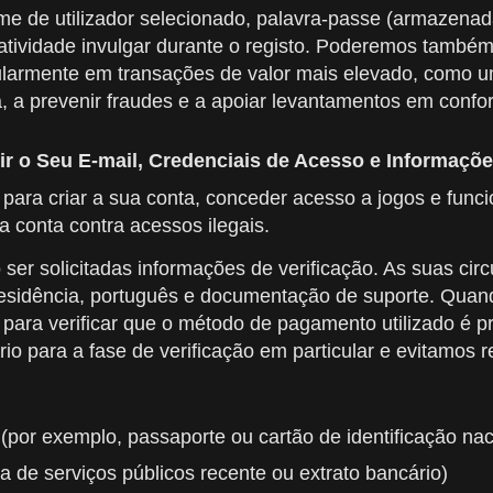
me de utilizador selecionado, palavra-passe (armazenad
atividade invulgar durante o registo. Poderemos também 
icularmente em transações de valor mais elevado, como u
ta, a prevenir fraudes e a apoiar levantamentos em conf
r o Seu E-mail, Credenciais de Acesso e Informaçõe
para criar a sua conta, conceder acesso a jogos e func
a conta contra acessos ilegais.
ão ser solicitadas informações de verificação. As suas 
residência, português e documentação de suporte. Quan
ara verificar que o método de pagamento utilizado é p
io para a fase de verificação em particular e evitamos 
(por exemplo, passaporte ou cartão de identificação nac
 de serviços públicos recente ou extrato bancário)