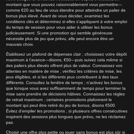
montant que vous pouvez raisonnablement vous permettre—
comme €20 au lieu de vous étendre pour atteindre un palier de
bonus plus élevé. Avant de vous décider, examinez les
conditions clés et déterminez si elles s'appliquent à votre emploi
du temps de session pour vous aider à utiliser les bonus
judicieusement. Si une promotion qui semble généreuse
nécessite plus de jeu que prévu, elle peut encore être un
mauvais choix.
Établissez un plafond de dépenses clair ; choisissez votre dépôt
maximum à l'avance—disons, €50—puis suivez cela même si
des paliers plus élevés offrent plus de valeur. Connaissez vos
attentes en matière de mise ; vérifiez les critères de mise, les
jeux éligibles, et si les différents jeux contribuent à des taux
différents. Consultez la fenêtre de temps ; n'activez les bonus
que lorsque vous avez suffisamment de temps pour terminer la
mise sans prendre de décisions hâtives. Connaissez les règles
de retrait maximum ; certaines promotions plafonnent le
montant qui peut être retiré du jeu de bonus, disons €500.
Évitez d'empiler les promotions ; si plusieurs offres consécutives
inspirent des sessions plus longues que prévu, ne les réclamez
pas.
Choisir une offre plus petite ou jouer sans bonus est plus sûr si