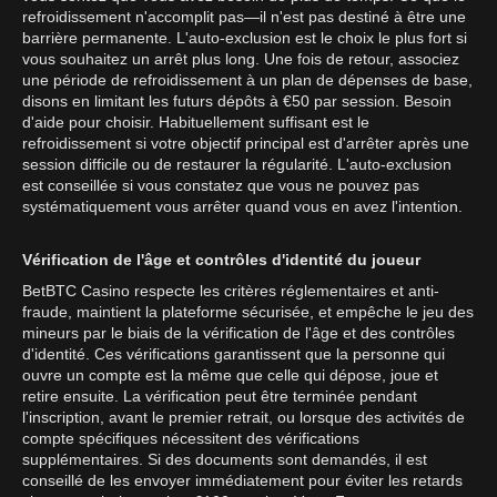
refroidissement n'accomplit pas—il n'est pas destiné à être une
barrière permanente. L'auto-exclusion est le choix le plus fort si
vous souhaitez un arrêt plus long. Une fois de retour, associez
une période de refroidissement à un plan de dépenses de base,
disons en limitant les futurs dépôts à €50 par session. Besoin
d'aide pour choisir. Habituellement suffisant est le
refroidissement si votre objectif principal est d'arrêter après une
session difficile ou de restaurer la régularité. L'auto-exclusion
est conseillée si vous constatez que vous ne pouvez pas
systématiquement vous arrêter quand vous en avez l'intention.
Vérification de l'âge et contrôles d'identité du joueur
BetBTC Casino respecte les critères réglementaires et anti-
fraude, maintient la plateforme sécurisée, et empêche le jeu des
mineurs par le biais de la vérification de l'âge et des contrôles
d'identité. Ces vérifications garantissent que la personne qui
ouvre un compte est la même que celle qui dépose, joue et
retire ensuite. La vérification peut être terminée pendant
l'inscription, avant le premier retrait, ou lorsque des activités de
compte spécifiques nécessitent des vérifications
supplémentaires. Si des documents sont demandés, il est
conseillé de les envoyer immédiatement pour éviter les retards