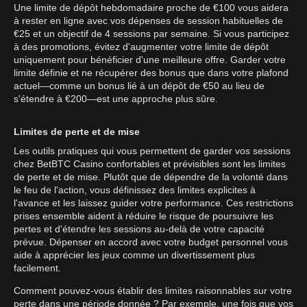
Une limite de dépôt hebdomadaire proche de €100 vous aidera
à rester en ligne avec vos dépenses de session habituelles de
€25 et un objectif de 4 sessions par semaine. Si vous participez
à des promotions, évitez d'augmenter votre limite de dépôt
uniquement pour bénéficier d'une meilleure offre. Garder votre
limite définie et ne récupérer des bonus que dans votre plafond
actuel—comme un bonus lié à un dépôt de €50 au lieu de
s'étendre à €200—est une approche plus sûre.
Limites de perte et de mise
Les outils pratiques qui vous permettent de garder vos sessions
chez BetBTC Casino confortables et prévisibles sont les limites
de perte et de mise. Plutôt que de dépendre de la volonté dans
le feu de l'action, vous définissez des limites explicites à
l'avance et les laissez guider votre performance. Ces restrictions
prises ensemble aident à réduire le risque de poursuivre les
pertes et d'étendre les sessions au-delà de votre capacité
prévue. Dépenser en accord avec votre budget personnel vous
aide à apprécier les jeux comme un divertissement plus
facilement.
Comment pouvez-vous établir des limites raisonnables sur votre
perte dans une période donnée ? Par exemple, une fois que vos