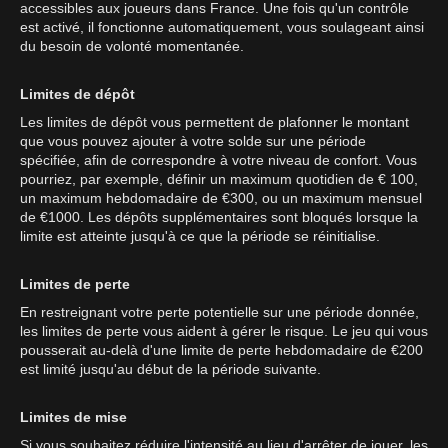
accessibles aux joueurs dans France. Une fois qu'un contrôle
est activé, il fonctionne automatiquement, vous soulageant ainsi
du besoin de volonté momentanée.
Limites de dépôt
Les limites de dépôt vous permettent de plafonner le montant
que vous pouvez ajouter à votre solde sur une période
spécifiée, afin de correspondre à votre niveau de confort. Vous
pourriez, par exemple, définir un maximum quotidien de € 100,
un maximum hebdomadaire de €300, ou un maximum mensuel
de €1000. Les dépôts supplémentaires sont bloqués lorsque la
limite est atteinte jusqu'à ce que la période se réinitialise.
Limites de perte
En restreignant votre perte potentielle sur une période donnée,
les limites de perte vous aident à gérer le risque. Le jeu qui vous
pousserait au-delà d'une limite de perte hebdomadaire de €200
est limité jusqu'au début de la période suivante.
Limites de mise
Si vous souhaitez réduire l'intensité au lieu d'arrêter de jouer, les