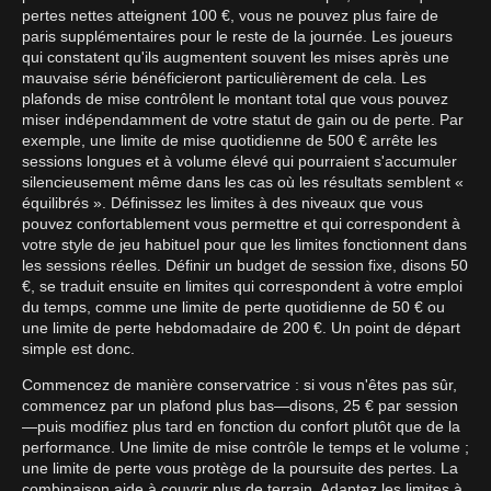
pertes nettes atteignent 100 €, vous ne pouvez plus faire de
paris supplémentaires pour le reste de la journée. Les joueurs
qui constatent qu'ils augmentent souvent les mises après une
mauvaise série bénéficieront particulièrement de cela. Les
plafonds de mise contrôlent le montant total que vous pouvez
miser indépendamment de votre statut de gain ou de perte. Par
exemple, une limite de mise quotidienne de 500 € arrête les
sessions longues et à volume élevé qui pourraient s'accumuler
silencieusement même dans les cas où les résultats semblent «
équilibrés ». Définissez les limites à des niveaux que vous
pouvez confortablement vous permettre et qui correspondent à
votre style de jeu habituel pour que les limites fonctionnent dans
les sessions réelles. Définir un budget de session fixe, disons 50
€, se traduit ensuite en limites qui correspondent à votre emploi
du temps, comme une limite de perte quotidienne de 50 € ou
une limite de perte hebdomadaire de 200 €. Un point de départ
simple est donc.
Commencez de manière conservatrice : si vous n'êtes pas sûr,
commencez par un plafond plus bas—disons, 25 € par session
—puis modifiez plus tard en fonction du confort plutôt que de la
performance. Une limite de mise contrôle le temps et le volume ;
une limite de perte vous protège de la poursuite des pertes. La
combinaison aide à couvrir plus de terrain. Adaptez les limites à