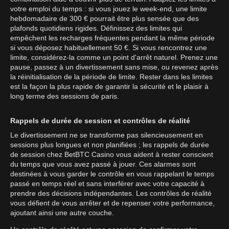
votre emploi du temps : si vous jouez le week-end, une limite
hebdomadaire de 300 € pourrait être plus sensée que des
plafonds quotidiens rigides. Définissez des limites qui
empêchent les recharges fréquentes pendant la même période
si vous déposez habituellement 50 €. Si vous rencontrez une
limite, considérez-la comme un point d'arrêt naturel. Prenez une
pause, passez à un divertissement sans mise, ou revenez après
la réinitialisation de la période de limite. Rester dans les limites
est la façon la plus rapide de garantir la sécurité et le plaisir à
long terme des sessions de paris.
Rappels de durée de session et contrôles de réalité
Le divertissement ne se transforme pas silencieusement en
sessions plus longues et non planifiées ; les rappels de durée
de session chez BetBTC Casino vous aident à rester conscient
du temps que vous avez passé à jouer. Ces alarmes sont
destinées à vous garder le contrôle en vous rappelant le temps
passé en temps réel et sans interférer avec votre capacité à
prendre des décisions indépendantes. Les contrôles de réalité
vous défient de vous arrêter et de repenser votre performance,
ajoutant ainsi une autre couche.