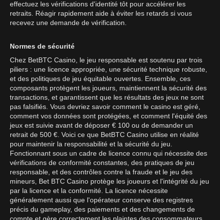
effectuez les vérifications d'identité tôt pour accélérer les
retraits. Réagir rapidement aide à éviter les retards si vous
recevez une demande de vérification.
Normes de sécurité
Chez BetBTC Casino, le jeu responsable est soutenu par trois
piliers : une licence appropriée, une sécurité technique robuste,
et des politiques de jeu équitable ouvertes. Ensemble, ces
composants protègent les joueurs, maintiennent la sécurité des
transactions, et garantissent que les résultats des jeux ne sont
pas falsifiés. Vous devriez savoir comment le casino est géré,
comment vos données sont protégées, et comment l'équité des
jeux est suivie avant de déposer € 100 ou de demander un
retrait de 500 €. Voici ce que BetBTC Casino utilise en réalité
pour maintenir la responsabilité et la sécurité du jeu.
Fonctionnant sous un cadre de licence connu qui nécessite des
vérifications de conformité constantes, des pratiques de jeu
responsable, et des contrôles contre la fraude et le jeu des
mineurs, Bet BTC Casino protège les joueurs et l'intégrité du jeu
par la licence et la conformité. La licence nécessite
généralement aussi que l'opérateur conserve des registres
précis du gameplay, des paiements et des changements de
compte et gère correctement les plaintes des consommateurs.