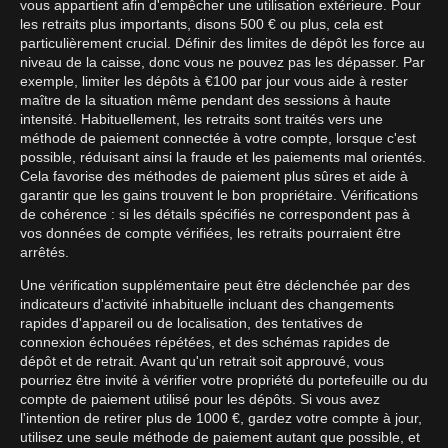
vous appartient afin d'empêcher une utilisation extérieure. Pour
les retraits plus importants, disons 500 € ou plus, cela est
particulièrement crucial. Définir des limites de dépôt les force au
niveau de la caisse, donc vous ne pouvez pas les dépasser. Par
exemple, limiter les dépôts à €100 par jour vous aide à rester
maître de la situation même pendant des sessions à haute
intensité. Habituellement, les retraits sont traités vers une
méthode de paiement connectée à votre compte, lorsque c'est
possible, réduisant ainsi la fraude et les paiements mal orientés.
Cela favorise des méthodes de paiement plus sûres et aide à
garantir que les gains trouvent le bon propriétaire. Vérifications
de cohérence : si les détails spécifiés ne correspondent pas à
vos données de compte vérifiées, les retraits pourraient être
arrêtés.
Une vérification supplémentaire peut être déclenchée par des
indicateurs d'activité inhabituelle incluant des changements
rapides d'appareil ou de localisation, des tentatives de
connexion échouées répétées, et des schémas rapides de
dépôt et de retrait. Avant qu'un retrait soit approuvé, vous
pourriez être invité à vérifier votre propriété du portefeuille ou du
compte de paiement utilisé pour les dépôts. Si vous avez
l'intention de retirer plus de 1000 €, gardez votre compte à jour,
utilisez une seule méthode de paiement autant que possible, et