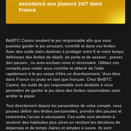
assistance aux joueurs 24/7 dans
France
BetBTC Casino soutient le jeu responsable afin que vous
puissiez garder le jeu amusant, contrôlé et dans vos limites.
Avec des outils clairs destinés à protéger votre € et votre temps,
définissez des limites de dépôt, de perte et de session ; prenez
des pauses ; ou auto-excluez-vous si nécessaire. Utilisez ces
conseils pour rester sous contrôle et obtenir de l'aide
rapidement si le jeu cesse d'être un divertissement. Vous êtes
dans France ou jouez en tant que français. Chez BetBTC
Casino, les outils de jeu responsable sont destinés à vous
permettre de garder le jeu dans des limites raisonnables sans
arrêter le plaisir.
Tout directement depuis les paramètres de votre compte, vous
pouvez définir des limites personnelles, prendre des pauses et
restreindre l'accès si nécessaire. Ces outils sont destinés à
soutenir des habitudes plus sûres en rendant les décisions de
dépenses et de temps claires et simples à suivre. Ils sont