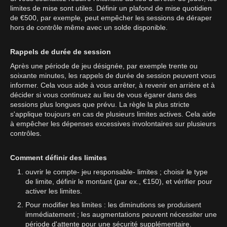
limites de mise sont utiles. Définir un plafond de mise quotidien
de €500, par exemple, peut empêcher les sessions de déraper
hors de contrôle même avec un solde disponible.
Rappels de durée de session
Après une période de jeu désignée, par exemple trente ou
soixante minutes, les rappels de durée de session peuvent vous
informer. Cela vous aide à vous arrêter, à revenir en arrière et à
décider si vous continuez au lieu de vous égarer dans des
sessions plus longues que prévu. La règle la plus stricte
s'applique toujours en cas de plusieurs limites actives. Cela aide
à empêcher les dépenses excessives involontaires sur plusieurs
contrôles.
Comment définir des limites
ouvrir le compte- jeu responsable- limites ; choisir le type
de limite, définir le montant (par ex., €150), et vérifier pour
activer les limites.
Pour modifier les limites : les diminutions se produisent
immédiatement ; les augmentations peuvent nécessiter une
période d'attente pour une sécurité supplémentaire.