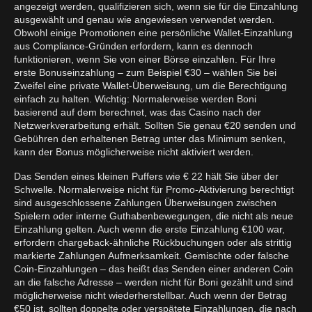
angezeigt werden, qualifizieren sich, wenn sie für die Einzahlung
ausgewählt und genau wie angewiesen verwendet werden.
Obwohl einige Promotionen eine persönliche Wallet-Einzahlung
aus Compliance-Gründen erfordern, kann es dennoch
funktionieren, wenn Sie von einer Börse einzahlen. Für Ihre
erste Bonuseinzahlung – zum Beispiel €30 – wählen Sie bei
Zweifel eine private Wallet-Überweisung, um die Berechtigung
einfach zu halten. Wichtig: Normalerweise werden Boni
basierend auf dem berechnet, was das Casino nach der
Netzwerkverarbeitung erhält. Sollten Sie genau €20 senden und
Gebühren den erhaltenen Betrag unter das Minimum senken,
kann der Bonus möglicherweise nicht aktiviert werden.
Das Senden eines kleinen Puffers wie € 22 hält Sie über der
Schwelle. Normalerweise nicht für Promo-Aktivierung berechtigt
sind ausgeschlossene Zahlungen Überweisungen zwischen
Spielern oder interne Guthabenbewegungen, die nicht als neue
Einzahlung gelten. Auch wenn die erste Einzahlung €100 war,
erfordern chargeback-ähnliche Rückbuchungen oder als strittig
markierte Zahlungen Aufmerksamkeit. Gemischte oder falsche
Coin-Einzahlungen – das heißt das Senden einer anderen Coin
an die falsche Adresse – werden nicht für Boni gezählt und sind
möglicherweise nicht wiederherstellbar. Auch wenn der Betrag
€50 ist, sollten doppelte oder verspätete Einzahlungen, die nach