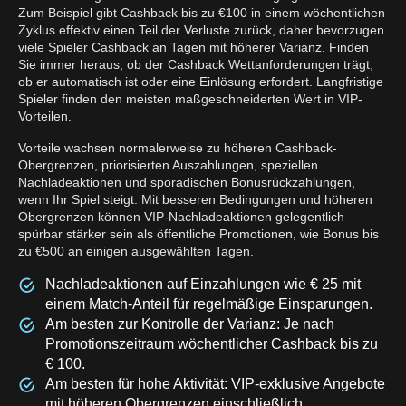
Zum Beispiel gibt Cashback bis zu €100 in einem wöchentlichen
Zyklus effektiv einen Teil der Verluste zurück, daher bevorzugen
viele Spieler Cashback an Tagen mit höherer Varianz. Finden
Sie immer heraus, ob der Cashback Wettanforderungen trägt,
ob er automatisch ist oder eine Einlösung erfordert. Langfristige
Spieler finden den meisten maßgeschneiderten Wert in VIP-
Vorteilen.
Vorteile wachsen normalerweise zu höheren Cashback-
Obergrenzen, priorisierten Auszahlungen, speziellen
Nachladeaktionen und sporadischen Bonusrückzahlungen,
wenn Ihr Spiel steigt. Mit besseren Bedingungen und höheren
Obergrenzen können VIP-Nachladeaktionen gelegentlich
spürbar stärker sein als öffentliche Promotionen, wie Bonus bis
zu €500 an einigen ausgewählten Tagen.
Nachladeaktionen auf Einzahlungen wie € 25 mit
einem Match-Anteil für regelmäßige Einsparungen.
Am besten zur Kontrolle der Varianz: Je nach
Promotionszeitraum wöchentlicher Cashback bis zu
€ 100.
Am besten für hohe Aktivität: VIP-exklusive Angebote
mit höheren Obergrenzen einschließlich