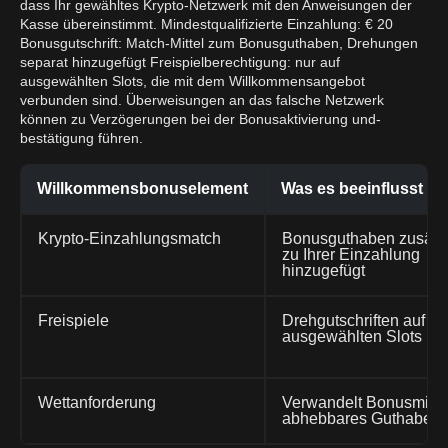
dass Ihr gewähltes Krypto-Netzwerk mit den Anweisungen der
Kasse übereinstimmt. Mindestqualifizierte Einzahlung: € 20
Bonusgutschrift: Match-Mittel zum Bonusguthaben, Drehungen
separat hinzugefügt Freispielberechtigung: nur auf
ausgewählten Slots, die mit dem Willkommensangebot
verbunden sind. Überweisungen an das falsche Netzwerk
können zu Verzögerungen bei der Bonusaktivierung und-
bestätigung führen.
Willkommensbonuselement
Was es beeinflusst
Krypto-Einzahlungsmatch
Bonusguthaben zusätzl
zu Ihrer Einzahlung
hinzugefügt
Freispiele
Drehgutschriften auf
ausgewählten Slots
Wettanforderung
Verwandelt Bonusmittel
abhebbares Guthaben