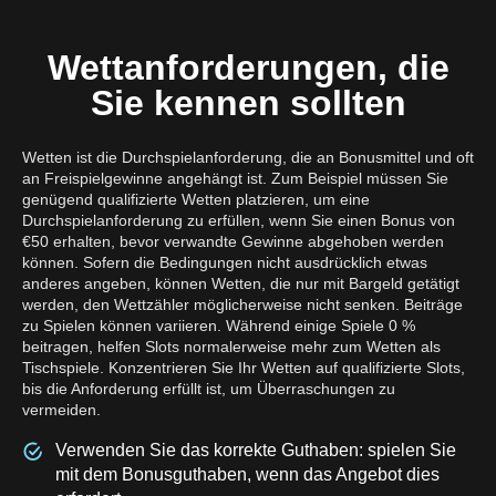
Wettanforderungen, die
Sie kennen sollten
Wetten ist die Durchspielanforderung, die an Bonusmittel und oft
an Freispielgewinne angehängt ist. Zum Beispiel müssen Sie
genügend qualifizierte Wetten platzieren, um eine
Durchspielanforderung zu erfüllen, wenn Sie einen Bonus von
€50 erhalten, bevor verwandte Gewinne abgehoben werden
können. Sofern die Bedingungen nicht ausdrücklich etwas
anderes angeben, können Wetten, die nur mit Bargeld getätigt
werden, den Wettzähler möglicherweise nicht senken. Beiträge
zu Spielen können variieren. Während einige Spiele 0 %
beitragen, helfen Slots normalerweise mehr zum Wetten als
Tischspiele. Konzentrieren Sie Ihr Wetten auf qualifizierte Slots,
bis die Anforderung erfüllt ist, um Überraschungen zu
vermeiden.
Verwenden Sie das korrekte Guthaben: spielen Sie
mit dem Bonusguthaben, wenn das Angebot dies