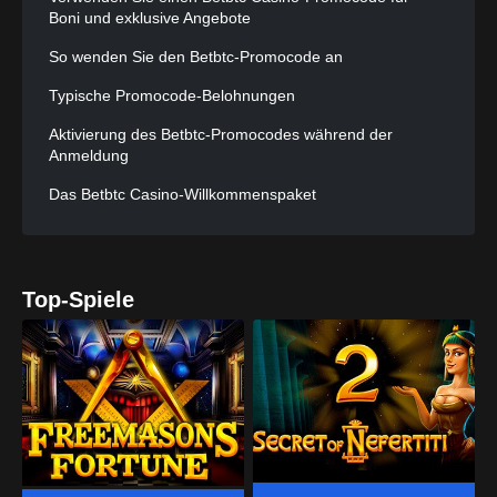
Boni und exklusive Angebote
So wenden Sie den Betbtc-Promocode an
Typische Promocode-Belohnungen
Aktivierung des Betbtc-Promocodes während der
Anmeldung
Das Betbtc Casino-Willkommenspaket
Wettanforderungen, die Sie kennen sollten
Auszahlungs- und Bonusbeschränkungen
Top-Spiele
Über das Willkommensangebot hinaus: Tägliche und
wöchentliche Promotionen
Einlösen von Boni mit BTC und anderen Coins
KYC-Anforderungen und Berechtigung
Unterstützte Kryptowährungen, Mindestbeträge und
Gebühren