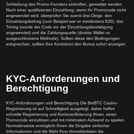
Schließung des Promo-Fensters eintreffen, gemeldet werden.
Nach einer qualifizierten Einzahlung, wenn Ihr Promocode nicht
angewendet wird, überprüfen Sie zuerst drei Dinge: den
Einzahlungsbetrag (zum Beispiel war er mindestens €20), das
Timing (wurde der Code vor der Einzahlungsbestätigung
angewendet) und die Zahlungsquelle (direkte Wallet vs.
ausgeschlossene Methode). Sollten diese den Bedingungen
entsprechen, sollten Ihre Kontoboni den Bonus sofort anzeigen.
KYC-Anforderungen und
Berechtigung
KYC-Anforderungen und Berechtigung Die BetBTC Casino-
Registrierung ist auf Schnelligkeit ausgelegt, daher helfen
schnelle Registrierung und Kontoverifizierung Ihnen, einen
Promocode einzulösen und mit minimalem Aufwand zu spielen.
Normalerweise ermöglicht Ihnen die Eingabe einfacher
Informationen und die Wahl Ihrer Anmeldedaten die